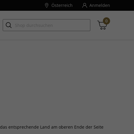
Österreich
Anmelden
0
Zwischensumme
inkl. MwSt., ggf. zzgl. Versandkosten
Zum Warenkorb
ie das entsprechende Land am oberen Ende der Seite