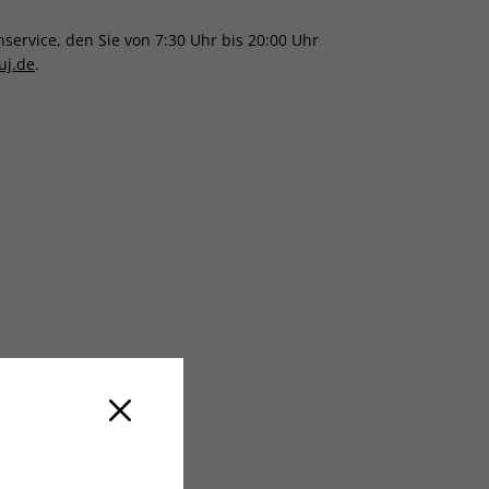
ervice, den Sie von 7:30 Uhr bis 20:00 Uhr
uj.de
.