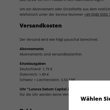
Um ein Abonnement oder Einzelhefte aus dem restliche
telefonisch unter der Service-Nummer
+49 (0)40 5555 
Versandkosten
Der Versand wird wie folgt pauschal berechnet:
Abonnements
Abonnements sind versandkostenfrei.
Einzelausgaben
Deutschland: 1,79 €
Österreich: 1,89 €
Schweiz + Liechtenstein: 3,50 CHF
Uhr "Lunova Datum Capital 2025"
Für die Uhr werden keine Versandkosten berechnet.
Wählen Sie