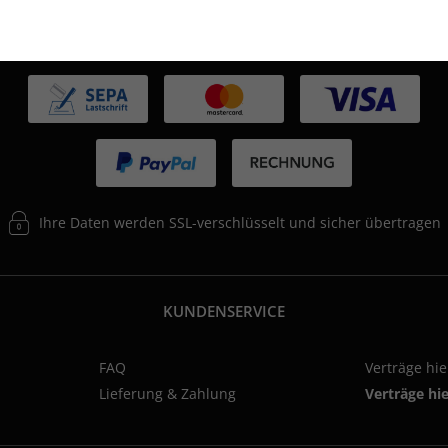
ZAHLUNGSARTEN
Ihre Daten werden SSL-verschlüsselt und sicher übertragen
KUNDENSERVICE
FAQ
Verträge hi
Lieferung & Zahlung
Verträge hi