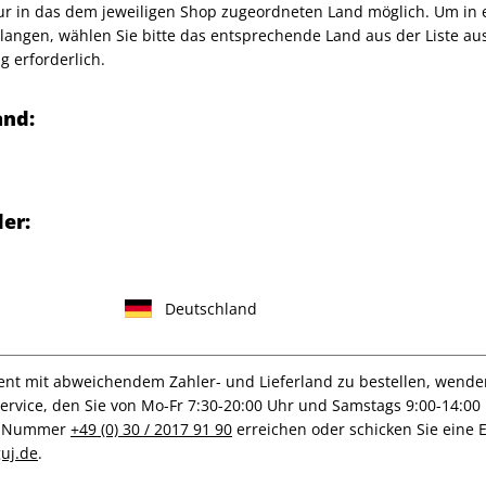
nur in das dem jeweiligen Shop zugeordneten Land möglich. Um in
angen, wählen Sie bitte das entsprechende Land aus der Liste aus.
g erforderlich.
ayPal oder Rechnung bezahlen.
uss der Bestellung bei Zahlung per Bankeinzug, Kreditkarte oder Pa
and:
en) Lieferung. Zahlungen mit Kreditkarte oder Paypal sind nur für
en etwa bei einer Abo-Verlängerung weitere Zahlungen fällig werde
er:
IHRE ABO-VORTEILE
Deutschland
t mit abweichendem Zahler- und Lieferland zu bestellen, wenden 
lag
Tolle Prämien
G
vice, den Sie von Mo-Fr 7:30-20:00 Uhr und Samstags 9:00-14:00 
ce-Nummer
+49 (0) 30 / 2017 91 90
erreichen oder schicken Sie eine 
uj.de
.