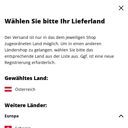
0
Warenkorb
Shop durchsuchen
MENÜ
Wählen Sie bitte Ihr Lieferland
Startseite
Abo
CAPITAL-Wunschabo
CAPITAL-Probeabo
Der Versand ist nur in das dem jeweiligen Shop
LESEPROBE
zugeordneten Land möglich. Um in einen anderen
Ländershop zu gelangen, wählen Sie bitte das
entsprechende Land aus der Liste aus. Ggf. ist eine neue
Registrierung erforderlich.
Gewähltes Land:
Österreich
Weitere Länder:
Europa