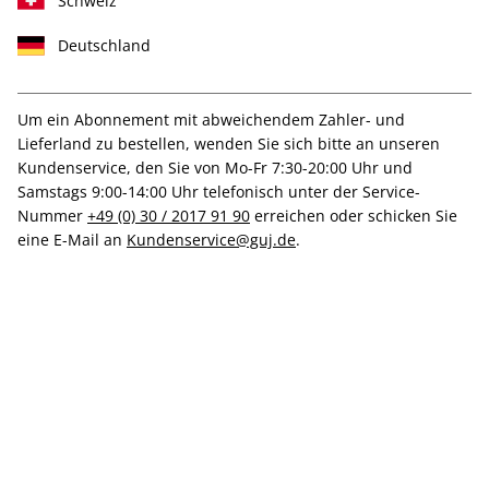
Schweiz
Deutschland
Um ein Abonnement mit abweichendem Zahler- und
Lieferland zu bestellen, wenden Sie sich bitte an unseren
Inkl. Rabatt & Prämie
Kundenservice, den Sie von Mo-Fr 7:30-20:00 Uhr und
CAPITAL-Probeabo
Samstags 9:00-14:00 Uhr telefonisch unter der Service-
Nummer
+49 (0) 30 / 2017 91 90
erreichen oder schicken Sie
eine E-Mail an
Kundenservice@guj.de
.
Erscheinungsweise
monatlich
Mindestlaufzeit
3 Ausgaben
Heftpreis im Abo
8,60 €
Kündigungsfrist
Ein Monat, erstmals zum Ablauf der
Mindestlaufzeit
Weitere Details
Lieferbeginn