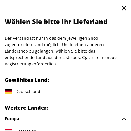
0
Warenkorb
Shop durchsuchen
MENÜ
Wählen Sie bitte Ihr Lieferland
Startseite
Einzelhefte
Sonderausgaben
Der Versand ist nur in das dem jeweiligen Shop
Sonderausgaben
zugeordneten Land möglich. Um in einen anderen
Ländershop zu gelangen, wählen Sie bitte das
entsprechende Land aus der Liste aus. Ggf. ist eine neue
10 Artikel
Registrierung erforderlich.
Filter
Gewähltes Land:
Deutschland
LESEPROBE
LESEPROBE
Weitere Länder:
Europa