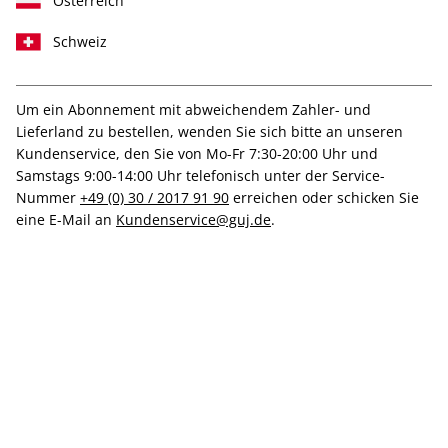
Österreich
Schweiz
Um ein Abonnement mit abweichendem Zahler- und
Lieferland zu bestellen, wenden Sie sich bitte an unseren
CAPITAL ePaper 12/2025
Kundenservice, den Sie von Mo-Fr 7:30-20:00 Uhr und
Samstags 9:00-14:00 Uhr telefonisch unter der Service-
Direkt verfügbar
Nummer
+49 (0) 30 / 2017 91 90
erreichen oder schicken Sie
eine E-Mail an
Kundenservice@guj.de
.
7,99 €
inkl. MwSt.
Zur Kasse