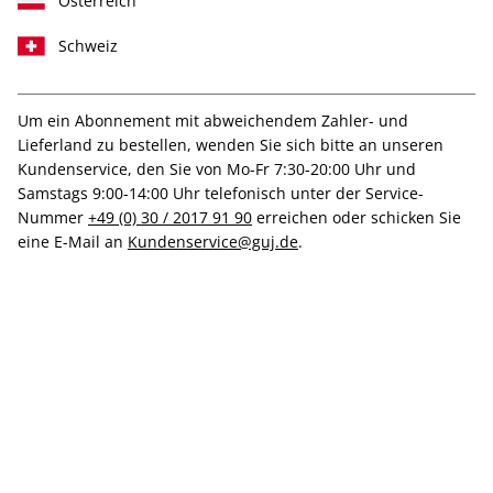
Österreich
Schweiz
Um ein Abonnement mit abweichendem Zahler- und
Lieferland zu bestellen, wenden Sie sich bitte an unseren
CAPITAL ePaper 11/2025
Kundenservice, den Sie von Mo-Fr 7:30-20:00 Uhr und
Samstags 9:00-14:00 Uhr telefonisch unter der Service-
Direkt verfügbar
Nummer
+49 (0) 30 / 2017 91 90
erreichen oder schicken Sie
eine E-Mail an
Kundenservice@guj.de
.
7,99 €
inkl. MwSt.
Zur Kasse