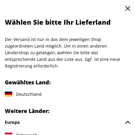
0
Warenkorb
Shop durchsuchen
MENÜ
Wählen Sie bitte Ihr Lieferland
Startseite
Einzelhefte
Einzelausgaben
CAPITAL ePaper 11/2025
Der Versand ist nur in das dem jeweiligen Shop
zugeordneten Land möglich. Um in einen anderen
LESEPROBE
Ländershop zu gelangen, wählen Sie bitte das
entsprechende Land aus der Liste aus. Ggf. ist eine neue
Registrierung erforderlich.
Gewähltes Land:
Deutschland
Weitere Länder:
Europa