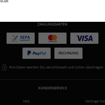
uj.de
.
ZAHLUNGSARTEN
Ihre Daten werden SSL-verschlüsselt und sicher übertragen
KUNDENSERVICE
FAQ
Verträge hi