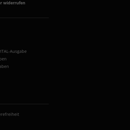
er widerrufen
PITAL-Ausgabe
aben
aben
erefreiheit