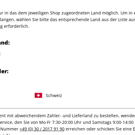
Artikelnummer
2186493
Verkauf durch
G+J Verlag
nur in das dem jeweiligen Shop zugeordneten Land möglich. Um in
angen, wählen Sie bitte das entsprechende Land aus der Liste aus.
: China und die USA liefern
g erforderlich.
 Länder wie Deutschland
and:
d
er:
Schweiz
IHRE ABO-VORTEILE
t mit abweichendem Zahler- und Lieferland zu bestellen, wenden 
vice, den Sie von Mo-Fr 7:30-20:00 Uhr und Samstags 9:00-14:00 
ce-Nummer
+49 (0) 30 / 2017 91 90
erreichen oder schicken Sie eine 
lag
Tolle Prämien
G