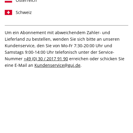
Österreich
Schweiz
Um ein Abonnement mit abweichendem Zahler- und
- 60% für DGRV Mitglieder
Lieferland zu bestellen, wenden Sie sich bitte an unseren
CAPITAL ePaper
Kundenservice, den Sie von Mo-Fr 7:30-20:00 Uhr und
Samstags 9:00-14:00 Uhr telefonisch unter der Service-
Nummer
+49 (0) 30 / 2017 91 90
erreichen oder schicken Sie
Erscheinungsweise
monatlich
eine E-Mail an
Kundenservice@guj.de
.
Mindestlaufzeit
12 Ausgaben
Heftpreis im Abo
3,20 €
Kündigungsfrist
Ein Monat, erstmals zum Ablauf der
Mindestlaufzeit
Weitere Details
38,40 €