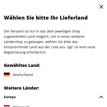
0
0
Warenkorb
Shop durchsuchen
MENÜ
Wählen Sie bitte Ihr Lieferland
Startseite
Anmelden
Der Versand ist nur in das dem jeweiligen Shop
Anmeldung
zugeordneten Land möglich. Um in einen anderen
Ländershop zu gelangen, wählen Sie bitte das
entsprechende Land aus der Liste aus. Ggf. ist eine neue
Registrierung erforderlich.
Wenn Sie bereits Kunde bei uns sind, melden Sie sich
bitte mit Ihren Zugangsdaten an.
Gewähltes Land:
Deutschland
Falls Sie noch kein Kundenkonto besitzen, legen Sie bitte
ein Konto an. So können Sie künftig Ihre Bestellungen
einsehen und digitale Ausgaben herunterladen.
Weitere Länder:
Europa
Einloggen