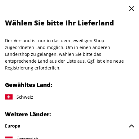
0
Warenkorb
Shop durchsuchen
MENÜ
Wählen Sie bitte Ihr Lieferland
Ihr Warenkorb ist leer
Es befinden sich noch keine Artikel im Warenkorb.
Der Versand ist nur in das dem jeweiligen Shop
zugeordneten Land möglich. Um in einen anderen
Ländershop zu gelangen, wählen Sie bitte das
entsprechende Land aus der Liste aus. Ggf. ist eine neue
Weiter einkaufen
Registrierung erforderlich.
Gewähltes Land:
Schweiz
IHRE ABO-VORTEILE
Weitere Länder:
Europa
Direkt vom Verlag